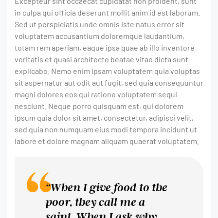
Excepteur sint occaecat cupidatat non proident, sunt
in culpa qui officia deserunt mollit anim id est laborum.
Sed ut perspiciatis unde omnis iste natus error sit
voluptatem accusantium doloremque laudantium,
totam rem aperiam, eaque ipsa quae ab illo inventore
veritatis et quasi architecto beatae vitae dicta sunt
explicabo. Nemo enim ipsam voluptatem quia voluptas
sit aspernatur aut odit aut fugit, sed quia consequuntur
magni dolores eos qui ratione voluptatem sequi
nesciunt. Neque porro quisquam est, qui dolorem
ipsum quia dolor sit amet, consectetur, adipisci velit,
sed quia non numquam eius modi tempora incidunt ut
labore et dolore magnam aliquam quaerat voluptatem.
“When I give food to the
poor, they call me a
saint. When I ask why